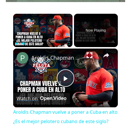
×
Now Playing
×
Play
Unmute
Fullscreen
Aroldis Chapman vuelve a poner a Cuba en alto ¿Es el mejor pelotero cubano de este siglo?
Play
Watch on
Video
Aroldis Chapman vuelve a poner a Cuba en alto
¿Es el mejor pelotero cubano de este siglo?