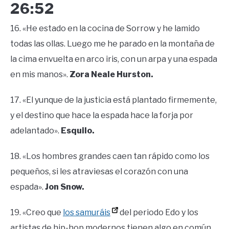
26:52
16. «He estado en la cocina de Sorrow y he lamido
todas las ollas. Luego me he parado en la montaña de
la cima envuelta en arco iris, con un arpa y una espada
en mis manos».
Zora Neale Hurston.
17. «El yunque de la justicia está plantado firmemente,
y el destino que hace la espada hace la forja por
adelantado».
Esquilo.
18. «Los hombres grandes caen tan rápido como los
pequeños, si les atraviesas el corazón con una
espada».
Jon Snow.
19. «Creo que
los samuráis
del periodo Edo y los
artistas de hip-hop modernos tienen algo en común.