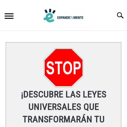
Skip
to
Searc
content
FRASES
ÉXITO
MENTE
ESPIRITUALIDAD
¡DESCUBRE LAS LEYES
LEYES UNIVERSALES
UNIVERSALES QUE
TRANSFORMARÁN TU
RECURSOS