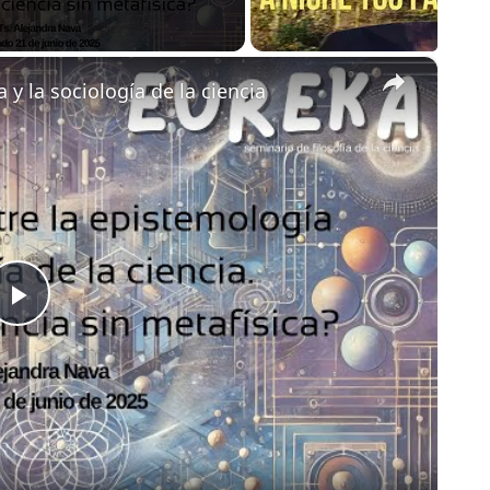
×
 y la sociología de la ciencia
Play
Video