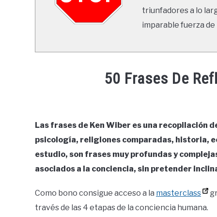
triunfadores a lo lar
imparable fuerza de 
50 Frases De Ref
Written
by
Ricardo
Las frases de Ken Wiber es una recopilación de 
psicología, religiones comparadas, historia, e
in
Frases
estudio, son frases muy profundas y complejas
asociados a la conciencia, sin pretender inclina
Como bono consigue acceso a la
masterclass
gr
través de las 4 etapas de la conciencia humana.