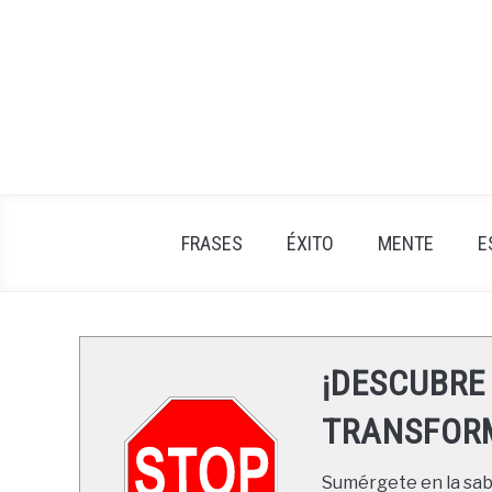
Skip
to
content
FRASES
ÉXITO
MENTE
E
¡DESCUBRE
TRANSFORM
Sumérgete en la sabi