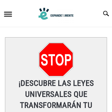
Skip
to
Searc
content
FRASES
ÉXITO
MENTE
ESPIRITUALIDAD
¡DESCUBRE LAS LEYES
LEYES UNIVERSALES
UNIVERSALES QUE
TRANSFORMARÁN TU
RECURSOS