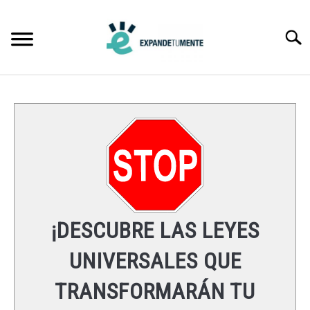
Skip
to
Searc
content
FRASES
ÉXITO
MENTE
ESPIRITUALIDAD
¡DESCUBRE LAS LEYES
LEYES UNIVERSALES
UNIVERSALES QUE
TRANSFORMARÁN TU
RECURSOS