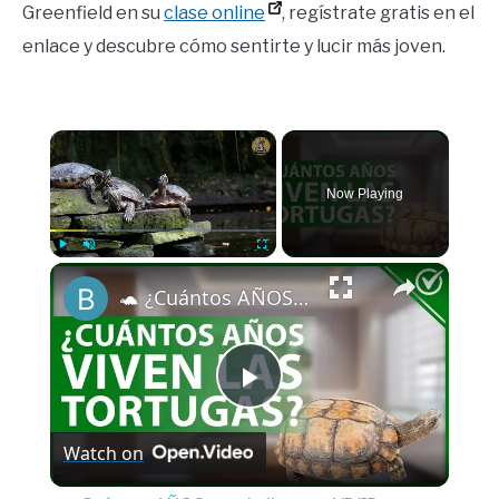
Greenfield en su
clase online
, regístrate gratis en el
enlace y descubre cómo sentirte y lucir más joven.
×
Now Playing
×
Play
Unmute
Fullscreen
🐢 ¿Cuántos AÑOS puede llegar a VIVIR una TORTUGA? - Cuidados para su longevidad 🐢
Play
Watch on
Video