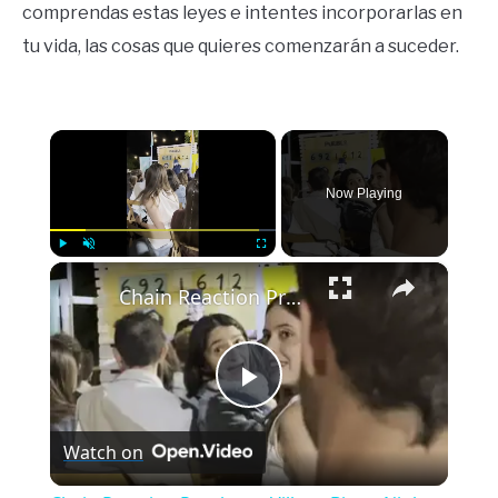
comprendas estas leyes e intentes incorporarlas en
tu vida, las cosas que quieres comenzarán a suceder.
×
Now Playing
×
Play
Unmute
Fullscreen
Chain Reaction Prank at a Village Bingo Night
Play
Watch on
Video