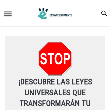
Skip
to
Searc
content
FRASES
ÉXITO
MENTE
ESPIRITUALIDAD
¡DESCUBRE LAS LEYES
LEYES UNIVERSALES
UNIVERSALES QUE
TRANSFORMARÁN TU
RECURSOS