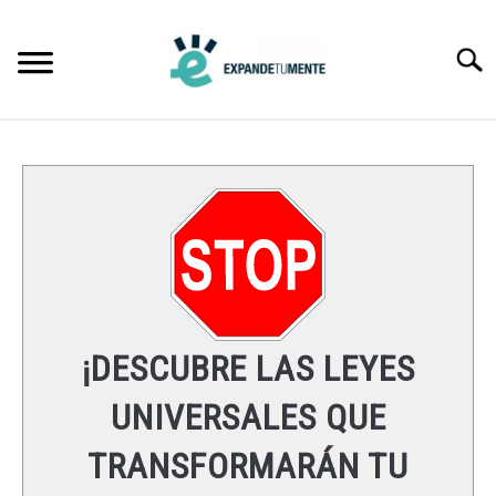
Skip
to
Searc
content
FRASES
ÉXITO
MENTE
ESPIRITUALIDAD
¡DESCUBRE LAS LEYES
LEYES UNIVERSALES
UNIVERSALES QUE
TRANSFORMARÁN TU
RECURSOS