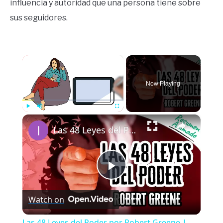
influencia y autoridad que una persona tiene sobre
sus seguidores.
×
Now Playing
×
Play
Unmute
Fullscreen
Las 48 Leyes del Poder por Robert Greene | Resúmenes de Libros
Play
Watch on
Video
Las 48 Leyes del Poder por Robert Greene |