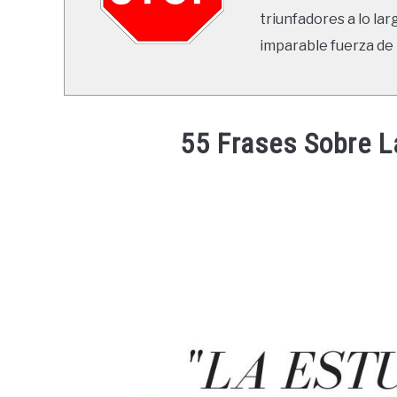
triunfadores a lo lar
imparable fuerza de 
55 Frases Sobre 
Written
by
Ricardo
in
Frases