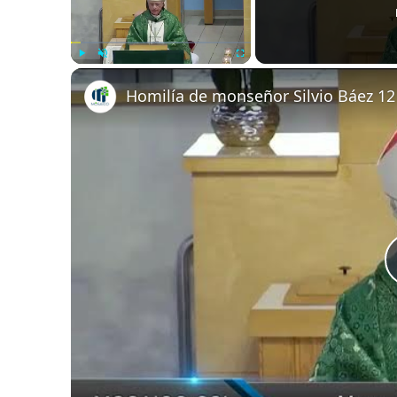
Play
Unmute
Fullscreen