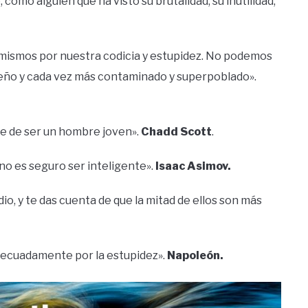
 como alguien que ha visto su brutalidad, su inutilidad,
 mismos por nuestra codicia y estupidez. No podemos
eño y cada vez más contaminado y superpoblado».
le de ser un hombre joven».
Chadd Scott
.
 no es seguro ser inteligente».
Isaac Asimov.
io, y te das cuenta de que la mitad de ellos son más
 adecuadamente por la estupidez».
Napoleón.