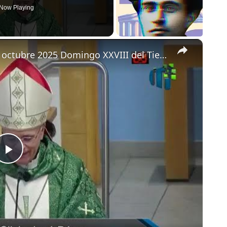
Now Playing
×
Homilía de monseñor Silvio Báez 12 octubre 2025 Domingo XXVIII del Tiempo Ordinario
Play
Video