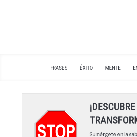
Skip
to
content
FRASES
ÉXITO
MENTE
E
¡DESCUBRE
TRANSFORM
Sumérgete en la sabi