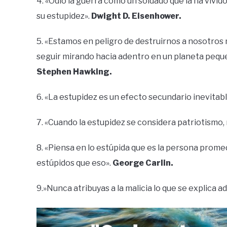
4. «Odio la guerra como un soldado que la ha vivido,
su estupidez».
Dwight D. Eisenhower.
5. «Estamos en peligro de destruirnos a nosotros
seguir mirando hacia adentro en un planeta pequ
Stephen Hawking.
6. «La estupidez es un efecto secundario inevitab
7. «Cuando la estupidez se considera patriotismo,
8. «Piensa en lo estúpida que es la persona promed
estúpidos que eso».
George Carlin.
9.»Nunca atribuyas a la malicia lo que se explica