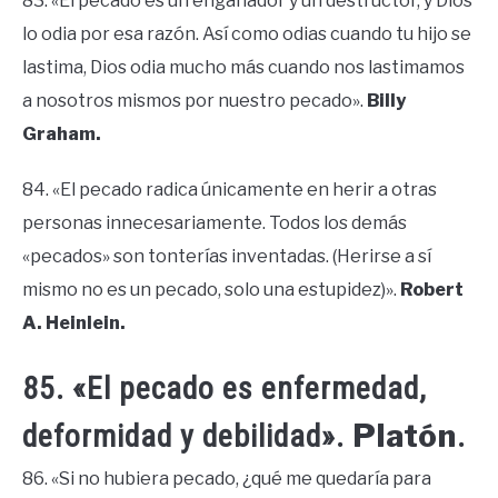
83. «El pecado es un engañador y un destructor, y Dios
lo odia por esa razón. Así como odias cuando tu hijo se
lastima, Dios odia mucho más cuando nos lastimamos
a nosotros mismos por nuestro pecado».
Billy
Graham.
84. «El pecado radica únicamente en herir a otras
personas innecesariamente. Todos los demás
«pecados» son tonterías inventadas. (Herirse a sí
mismo no es un pecado, solo una estupidez)».
Robert
A. Heinlein.
85. «El pecado es enfermedad,
Platón
deformidad y debilidad».
.
86. «Si no hubiera pecado, ¿qué me quedaría para