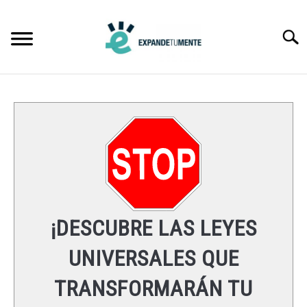
Skip
to
Searc
content
FRASES
ÉXITO
MENTE
ESPIRITUALIDAD
¡DESCUBRE LAS LEYES
LEYES UNIVERSALES
UNIVERSALES QUE
TRANSFORMARÁN TU
RECURSOS