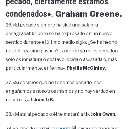
pecado, ciertamente estamos
Graham Greene.
condenados».
26. «El pecado siempre ha sido una palabra
desagradable, pero se ha expresado en un nuevo
sentido durante el último medio siglo. ¿Se ha hecho
no sólo fea sino pasada? La gente ya no es pecadora,
solo es inmadura o desfavorecida o asustada o, más
particularmente, enferma».
Phyllis McGinley.
27. «Si decimos que no tenemos pecado, nos
engañamos a nosotros mismos y no hay verdad en
nosotros;».
1 Juan 1:8.
28. «Mata al pecado o él te matará a ti».
John Owen.
29. «Antes de cruzar
el puente
, cada uno tenía que