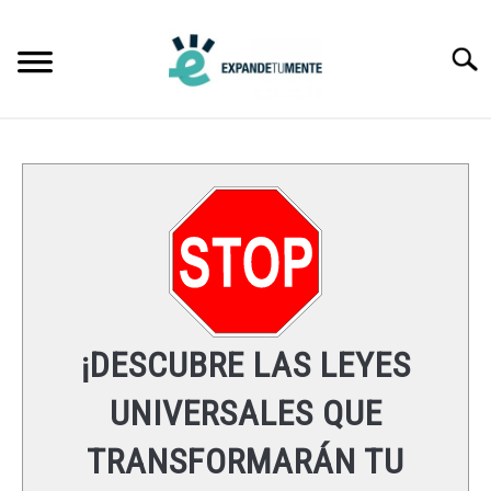
Skip
to
Searc
content
FRASES
ÉXITO
MENTE
ESPIRITUALIDAD
¡DESCUBRE LAS LEYES
LEYES UNIVERSALES
UNIVERSALES QUE
TRANSFORMARÁN TU
RECURSOS