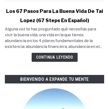
link
Los 67 Pasos Para La Buena Vida De Tai
to
Lopez (67 Steps En Español)
Los
67
Alguna vez te has preguntado qué necesitas para
Pasos
vivir la buena vida, una vida en la que tienes
Para
abundancia en los 4 pilares fundamentales de la
La
existencia: abundancia financiera, abundancia en el...
Buena
Vida
CONTINUA LEYENDO
De
Tai
Lopez
BIENVENIDO A EXPANDE TU MENTE
(67
Steps
En
Español)