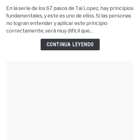
Tener
En la serie de los 67 pasos de Tai Lopez, hay principios
Lo
fundamentales, y este es uno de ellos. Si las personas
Que
no logran entender y aplicar este principio
Quieres
correctamente, será muy difícil que...
Debes
Merecer
CONTINUA LEYENDO
Lo
Quieres