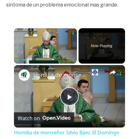
síntoma de un problema emocional mas grande.
×
Now Playing
×
Play
Unmute
Fullscreen
Homilía de monseñor Silvio Báez XI Domingo del tiempo ordinario 14 de junio 2026
Play
Watch on
Video
Homilía de monseñor Silvio Báez XI Domingo