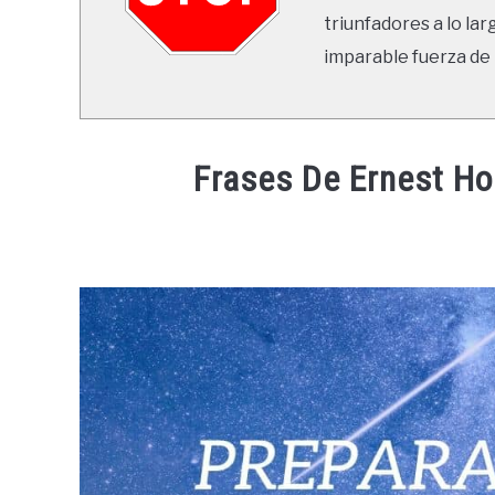
triunfadores a lo lar
imparable fuerza de 
Frases De Ernest H
Written
by
Ricardo
in
Frases