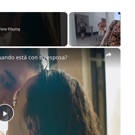
Now Playing
×
uando está con su esposa?
Play