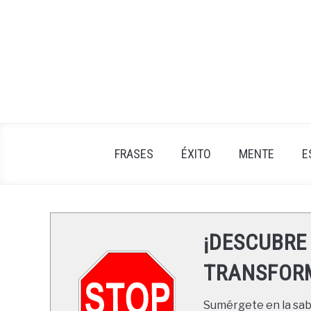
Skip
to
content
FRASES
ÉXITO
MENTE
E
¡DESCUBRE
TRANSFORM
Sumérgete en la sabi