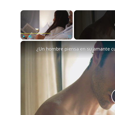
×
Play
Unmute
Fullscreen
¿Un hombre piensa en su amante c