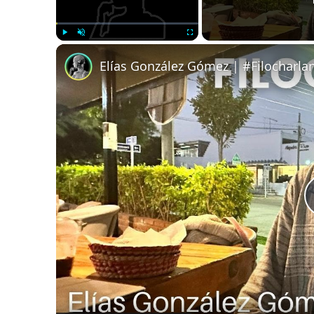
Play
Unmute
Fullscreen
Elías González Gómez | #Filocharla