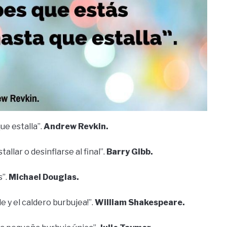
ue estalla”.
Andrew Revkin.
allar o desinflarse al final”.
Barry Gibb.
s”.
Michael Douglas.
e y el caldero burbujea!”.
William Shakespeare.