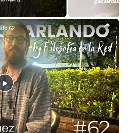
Now Playing
×
ndo 62
Play
Video