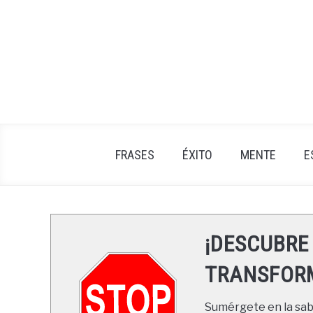
Skip
to
content
FRASES
ÉXITO
MENTE
E
¡DESCUBRE
TRANSFORM
Sumérgete en la sabi