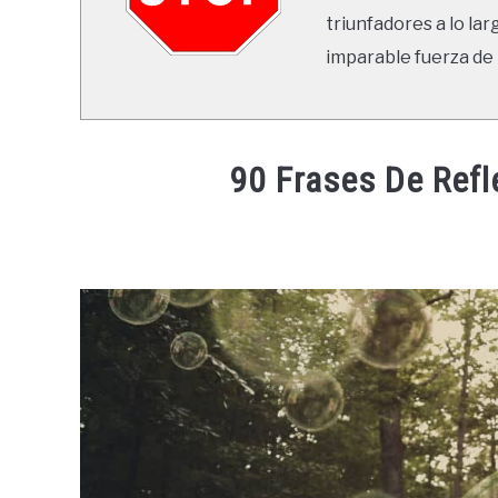
triunfadores a lo lar
imparable fuerza de 
90 Frases De Refl
Written
by
Ricardo
in
Frases