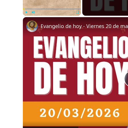
Play
Unmute
Fullscreen