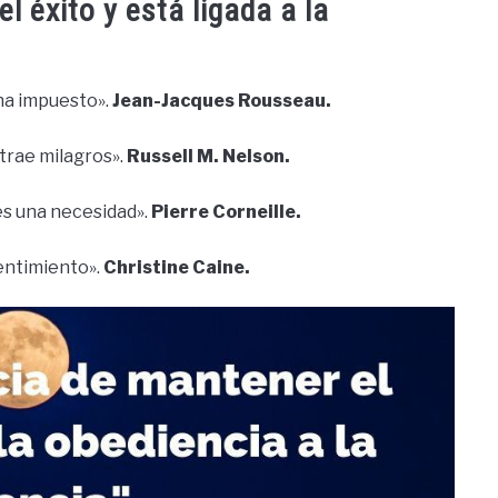
l éxito y está ligada a la
 ha impuesto».
Jean-Jacques Rousseau.
 trae milagros».
Russell M. Nelson.
 es una necesidad».
Pierre Corneille.
entimiento».
Christine Caine.