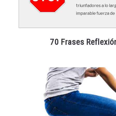
triunfadores a lo lar
imparable fuerza de 
70 Frases Reflexió
Written
by
Ricardo
in
Frases