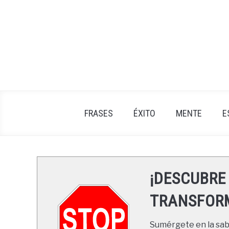
Skip
to
content
FRASES
ÉXITO
MENTE
E
¡DESCUBRE
TRANSFORM
Sumérgete en la sabi