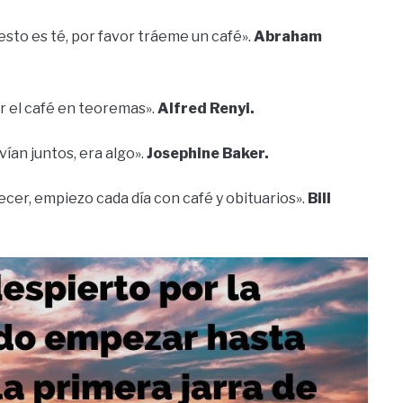
 esto es té, por favor tráeme un café».
Abraham
r el café en teoremas».
Alfred Renyi.
vían juntos, era algo».
Josephine Baker.
cer, empiezo cada día con café y obituarios».
Bill