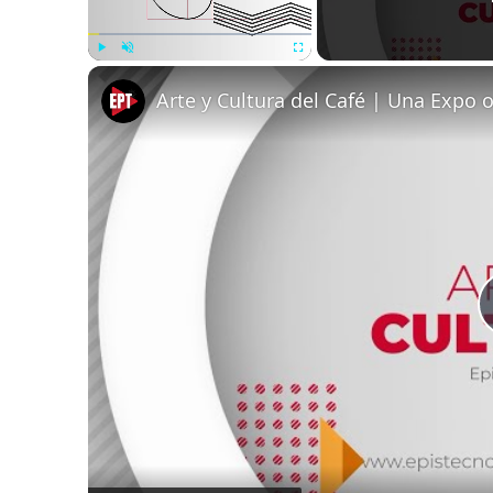
Play
Unmute
Fullscreen