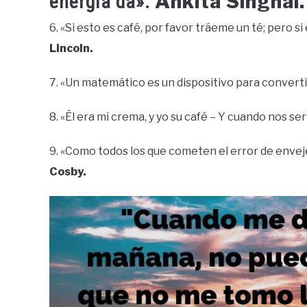
Ankita Singhal.
energía da».
6. «Si esto es café, por favor tráeme un té; pero si
Lincoln.
7. «Un matemático es un dispositivo para converti
8. «Él era mi crema, y yo su café – Y cuando nos ser
9. «Como todos los que cometen el error de enveje
Cosby.