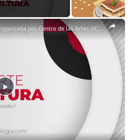
×
Arte y Cultura del Café | Una Expo organizada por Centro de las Artes UCSP
Play
Video