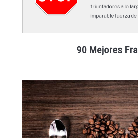
triunfadores a lo lar
imparable fuerza de 
90 Mejores Fra
Written
by
Ricardo
in
Frases