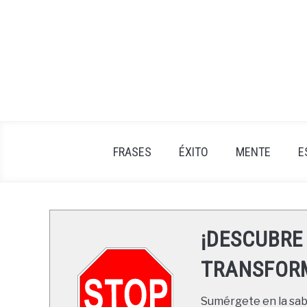
Skip
to
content
FRASES
ÉXITO
MENTE
E
¡DESCUBRE
TRANSFORM
Sumérgete en la sabi