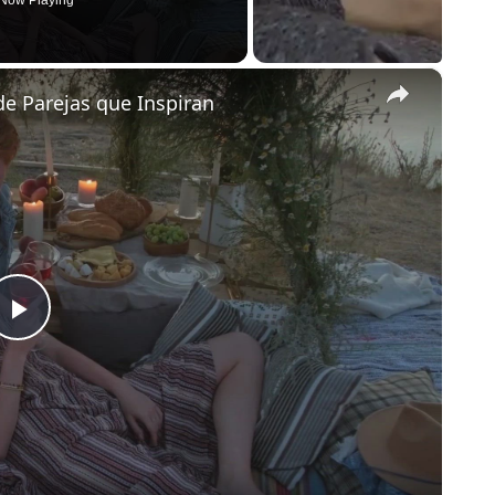
Now Playing
×
de Parejas que Inspiran
Play
Video