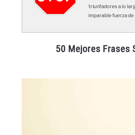
triunfadores a lo lar
imparable fuerza de 
50 Mejores Frases 
Written
by
Ricardo
in
Frases