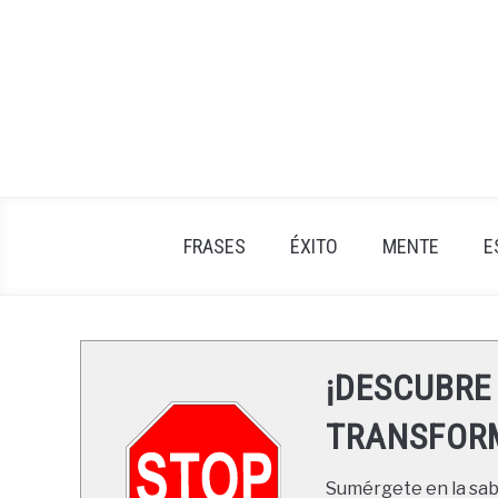
Skip
to
content
FRASES
ÉXITO
MENTE
E
¡DESCUBRE
TRANSFORM
Sumérgete en la sabi