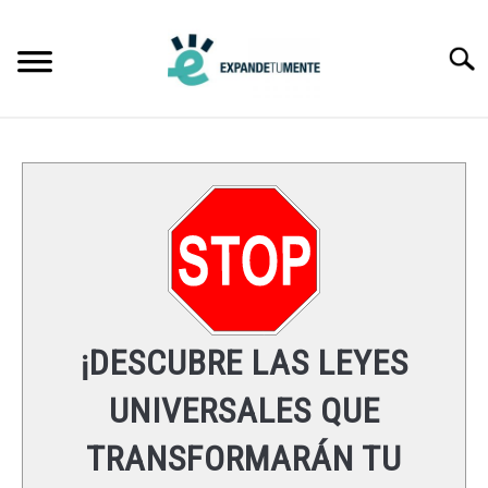
Skip
to
Searc
content
FRASES
ÉXITO
MENTE
ESPIRITUALIDAD
¡DESCUBRE LAS LEYES
LEYES UNIVERSALES
UNIVERSALES QUE
TRANSFORMARÁN TU
RECURSOS