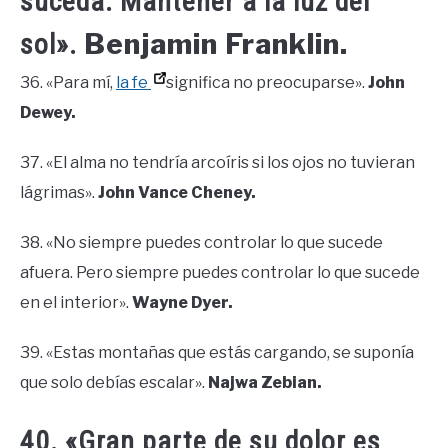
suceda. Mantener a la luz del
Benjamin Franklin.
sol».
36. «Para mí,
la fe
significa no preocuparse».
John
Dewey.
37. «El alma no tendría arcoíris si los ojos no tuvieran
lágrimas».
John Vance Cheney.
38. «No siempre puedes controlar lo que sucede
afuera. Pero siempre puedes controlar lo que sucede
en el interior».
Wayne Dyer.
39. «Estas montañas que estás cargando, se suponía
que solo debías escalar».
Najwa Zebian.
40. «Gran parte de su dolor es