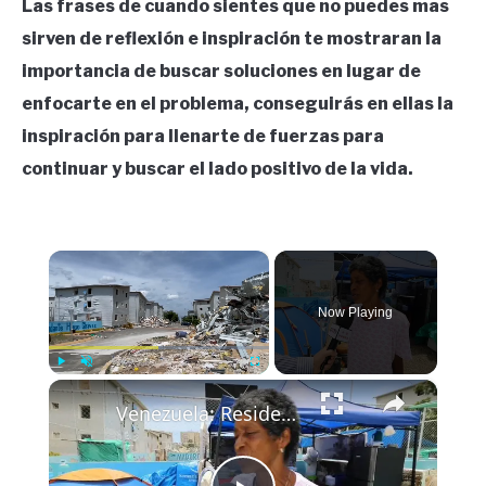
Las frases de cuando sientes que no puedes mas
sirven de reflexión e inspiración te mostraran la
importancia de buscar soluciones en lugar de
enfocarte en el problema, conseguirás en ellas la
inspiración para llenarte de fuerzas para
continuar y buscar el lado positivo de la vida.
×
Now Playing
×
Play
Unmute
Fullscreen
Venezuela: Residents in Venezuela's La Guaira face long wait to rebuild after earthquake.