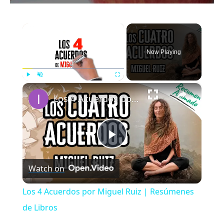
×
Now Playing
×
Play
Unmute
Fullscreen
Los 4 Acuerdos por Miguel Ruiz | Resúmenes de Libros
Play
Watch on
Video
Los 4 Acuerdos por Miguel Ruiz | Resúmenes
de Libros