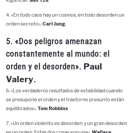
logística».
Sun Tzu
.
4. «En todo caos hay un cosmos, en todo desorden un
orden secreto».
Carl Jung
.
5. «Dos peligros amenazan
constantemente al mundo: el
Paul
orden y el desorden».
Valery
.
6. «Los verdaderos resultados de estabilidad cuando
se presupone el orden y el trastorno presunto están
equilibrados».
Tom Robbins
7. «Un orden violento es desorden; y un gran desorden
es un orden. Estas dos cosas son una».
Wallace