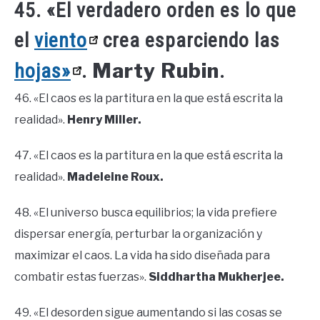
45. «El verdadero orden es lo que
el
viento
crea esparciendo las
Marty Rubin
hojas»
.
.
46. «El caos es la partitura en la que está escrita la
realidad».
Henry Miller.
47. «El caos es la partitura en la que está escrita la
realidad».
Madeleine Roux.
48. «El universo busca equilibrios; la vida prefiere
dispersar energía, perturbar la organización y
maximizar el caos. La vida ha sido diseñada para
combatir estas fuerzas».
Siddhartha Mukherjee.
49. «El desorden sigue aumentando si las cosas se