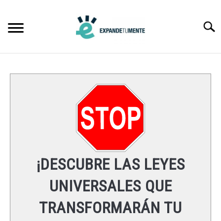
Skip
to
Searc
content
FRASES
ÉXITO
MENTE
ESPIRITUALIDAD
¡DESCUBRE LAS LEYES
LEYES UNIVERSALES
UNIVERSALES QUE
TRANSFORMARÁN TU
RECURSOS