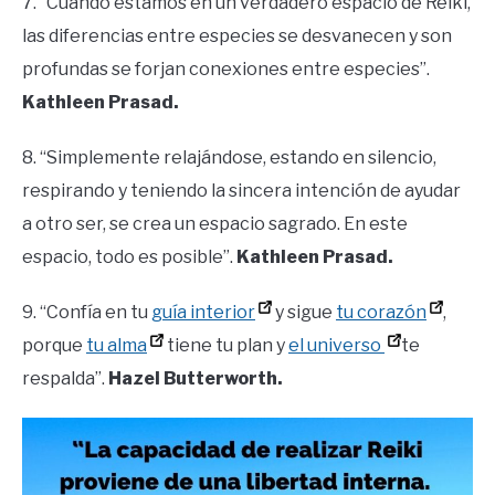
7. “Cuando estamos en un verdadero espacio de Reiki,
las diferencias entre especies se desvanecen y son
profundas se forjan conexiones entre especies”.
Kathleen Prasad.
8. “Simplemente relajándose, estando en silencio,
respirando y teniendo la sincera intención de ayudar
a otro ser, se crea un espacio sagrado. En este
espacio, todo es posible”.
Kathleen Prasad.
9. “Confía en tu
guía interior
y sigue
tu corazón
,
porque
tu alma
tiene tu plan y
el universo
te
respalda”.
Hazel Butterworth.