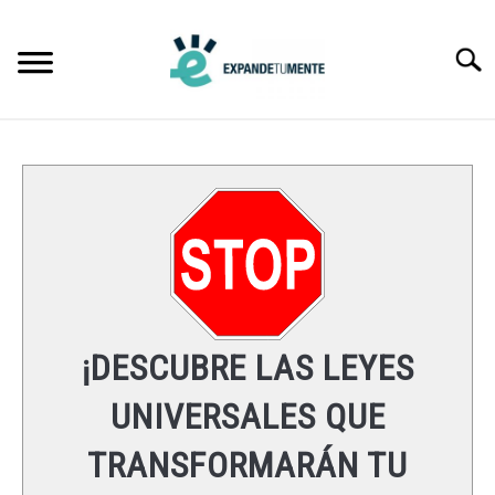
Skip
to
Searc
content
FRASES
ÉXITO
MENTE
ESPIRITUALIDAD
¡DESCUBRE LAS LEYES
LEYES UNIVERSALES
UNIVERSALES QUE
TRANSFORMARÁN TU
RECURSOS