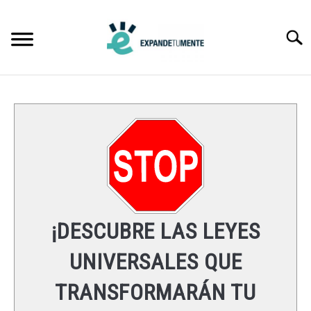
Skip
to
Searc
content
FRASES
ÉXITO
MENTE
ESPIRITUALIDAD
¡DESCUBRE LAS LEYES
LEYES UNIVERSALES
UNIVERSALES QUE
TRANSFORMARÁN TU
RECURSOS