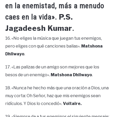
en la enemistad, más a menudo
P.S.
caes en la vida».
Jagadeesh Kumar
.
16. «No eliges la música que juegan tus enemigos,
pero eliges con qué canciones bailas».
Matshona
Dhliwayo
.
17. «Las palizas de un amigo son mejores que los
besos de un enemigo».
Matshona Dhliwayo
.
18. «Nunca he hecho más que una oración a Dios, una
muy corta: Oh Señor, haz que mis enemigos sean
ridículos. Y Dios lo concedió».
Voltaire.
19. «Siempre da a tus enemigos el siguiente mensaje: