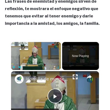
Las frases de enemistad y enemigos sirven de
reflexión, te mostrara el enfoque negativo que
tenemos que evitar al tener enemigo y darle
importancia a la amistad, los amigos, la familia.
×
Now Playing
×
Play
Unmute
Fullscreen
Homilía de monseñor Silvio Báez 12 octubre 2025 Domingo XXVIII del Tiempo Ordinario
Play