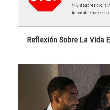
triunfadores a lo lar
imparable fuerza de 
Reflexión Sobre La Vida 
Written
by
Ricardo
in
Mente