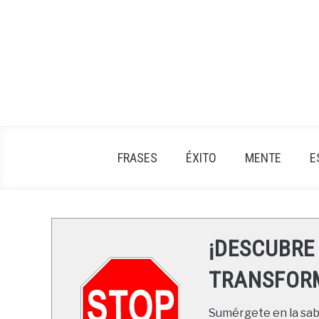
Skip
to
content
FRASES
ÉXITO
MENTE
E
¡DESCUBRE
TRANSFORM
Sumérgete en la sabi