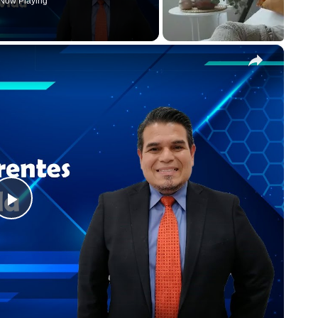
Now Playing
×
Play
Video