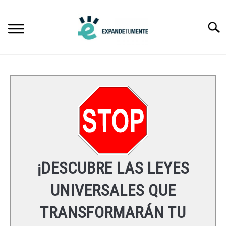
Skip
to
Searc
content
FRASES
ÉXITO
MENTE
ESPIRITUALIDAD
¡DESCUBRE LAS LEYES
LEYES UNIVERSALES
UNIVERSALES QUE
TRANSFORMARÁN TU
RECURSOS