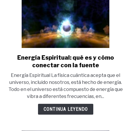
Energía Espiritual: qué es y cómo
link
to
conectar con la fuente
Energía
Energía Espiritual La física cuántica acepta que el
Espiritual:
universo, incluido nosotros, está hecho de energía.
qué
Todo en el universo está compuesto de energía que
es
vibra a diferentes frecuencias, en...
y
cómo
CONTINUA LEYENDO
conectar
con
la