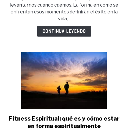
qué
levantarnos cuando caemos. La forma en como se
es
enfrentan esos momentos definirán el éxito en la
y
vida,...
cómo
cultivarla
CONTINUA LEYENDO
Fitness Espiritual: qué es y cómo estar
link
to
en forma espiritualmente