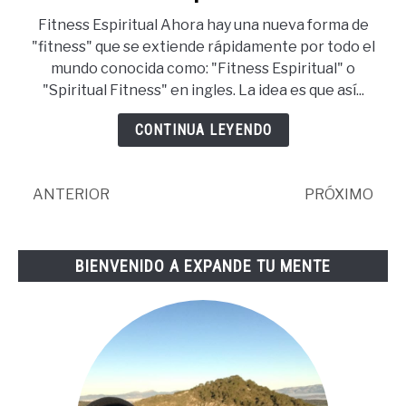
Fitness
Fitness Espiritual Ahora hay una nueva forma de
Espiritual:
"fitness" que se extiende rápidamente por todo el
qué
mundo conocida como: "Fitness Espiritual" o
es
"Spiritual Fitness" en ingles. La idea es que así...
y
cómo
CONTINUA LEYENDO
estar
en
forma
ANTERIOR
PRÓXIMO
espiritualmente
BIENVENIDO A EXPANDE TU MENTE