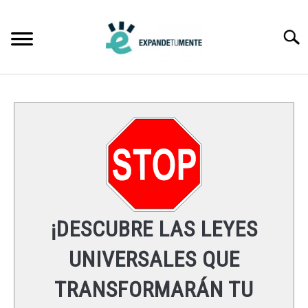
Skip
to
Searc
content
FRASES
ÉXITO
MENTE
ESPIRITUALIDAD
¡DESCUBRE LAS LEYES
LEYES UNIVERSALES
UNIVERSALES QUE
TRANSFORMARÁN TU
RECURSOS