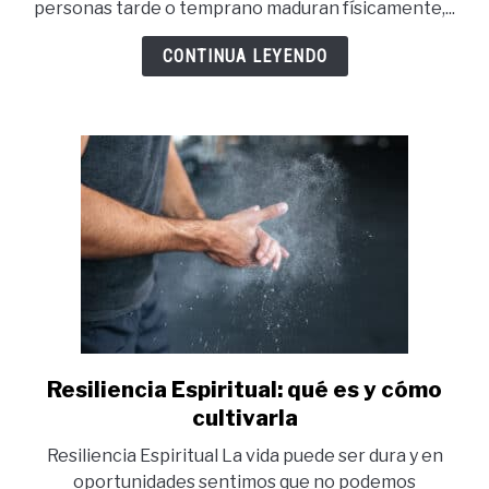
personas tarde o temprano maduran físicamente,...
y
cómo
CONTINUA LEYENDO
lograrla
Resiliencia Espiritual: qué es y cómo
link
to
cultivarla
Resiliencia
Resiliencia Espiritual La vida puede ser dura y en
Espiritual:
oportunidades sentimos que no podemos