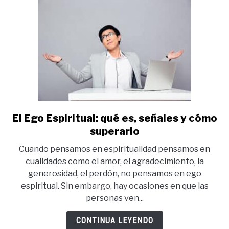
fuente
El Ego Espiritual: qué es, señales y cómo
link
to
superarlo
El
Cuando pensamos en espiritualidad pensamos en
Ego
cualidades como el amor, el agradecimiento, la
Espiritual:
generosidad, el perdón, no pensamos en ego
qué
espiritual. Sin embargo, hay ocasiones en que las
es,
personas ven...
señales
y
CONTINUA LEYENDO
cómo