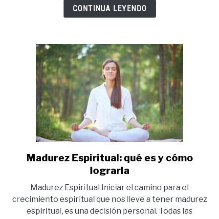
cuáles
CONTINUA LEYENDO
son
sus
señales
Madurez Espiritual: qué es y cómo
link
to
lograrla
Madurez
Madurez Espiritual Iniciar el camino para el
Espiritual:
crecimiento espiritual que nos lleve a tener madurez
qué
espiritual, es una decisión personal. Todas las
es