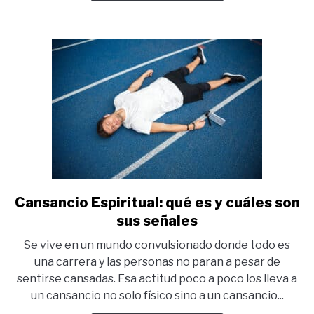
superarlo
Cansancio Espiritual: qué es y cuáles son
link
to
sus señales
Cansancio
Se vive en un mundo convulsionado donde todo es
Espiritual:
una carrera y las personas no paran a pesar de
qué
sentirse cansadas. Esa actitud poco a poco los lleva a
es
un cansancio no solo físico sino a un cansancio...
y