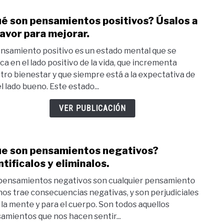
la
é son pensamientos positivos? Úsalos a
link
difer
to
favor para mejorar.
¿Qué
ensamiento positivo es un estado mental que se
son
ca en el lado positivo de la vida, que incrementa
pens
tro bienestar y que siempre está a la expectativa de
posit
l lado bueno. Este estado...
Úsal
a
VER PUBLICACIÓN
tu
favor
para
e son pensamientos negativos?
link
mejor
to
ntificalos y eliminalos.
¿Que
pensamientos negativos son cualquier pensamiento
son
nos trae consecuencias negativas, y son perjudiciales
pens
 la mente y para el cuerpo. Son todos aquellos
nega
amientos que nos hacen sentir...
Ident