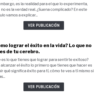
y
embargo, es la realidad para el que lo experimenta,
reali
 no es la verdad real. ¿Suena complicado? En este
lo
ulo vamos a explicar...
que
ves
VER PUBLICACIÓN
y
cree
no
mo lograr el éxito en la vida? Lo que no
link
siem
to
es de tu cerebro.
es
¿Có
verda
 es lo que tienes que lograr para sentirte exitoso?
logra
 alcanzar el éxito lo primero que tienes que hacer es
el
ir qué significa éxito para tí, cómo te ves a tí mismo si
éxito
s...
en
la
VER PUBLICACIÓN
vida?
Lo
que