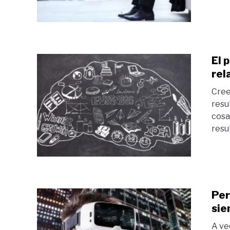
El 
rel
Cree
resu
cosa
resu
Per
sie
A ve