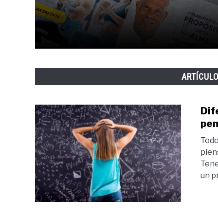
ARTÍCUL
Dif
pen
Todo
pien
Tene
un p