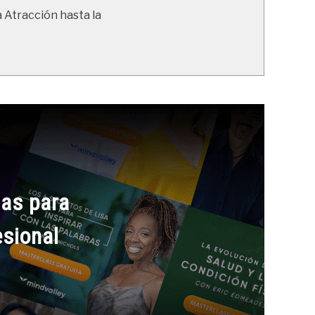
a Atracción hasta la
as para
esional