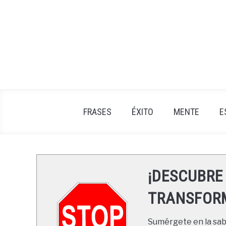
Skip
to
content
FRASES
ÉXITO
MENTE
E
¡DESCUBRE
TRANSFORM
Sumérgete en la sabi