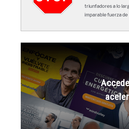
triunfadores a lo lar
imparable fuerza de 
Accede
aceler