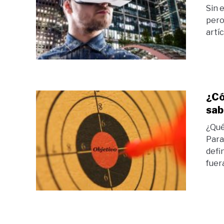
Sin 
pero
artíc
¿Có
sab
¿Qué
Para
defin
fuera