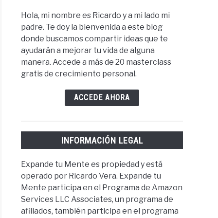
Hola, mi nombre es Ricardo y a mi lado mi
encia.
padre. Te doy la bienvenida a este blog
donde buscamos compartir ideas que te
ayudarán a mejorar tu vida de alguna
manera. Accede a más de 20 masterclass
amientos
gratis de crecimiento personal.
ivos?
os
ACCEDE AHORA
INFORMACIÓN LEGAL
ar.
Expande tu Mente es propiedad y está
operado por Ricardo Vera. Expande tu
Mente participa en el Programa de Amazon
amientos
Services LLC Associates, un programa de
tivos?
afiliados, también participa en el programa
ificalos