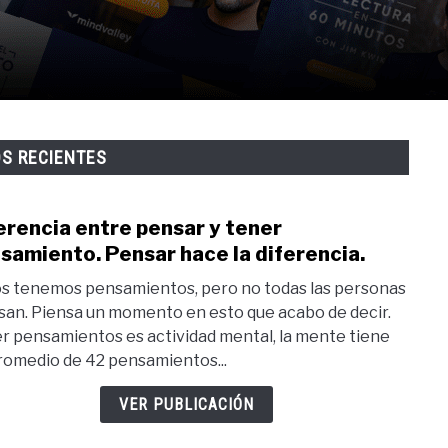
OS RECIENTES
erencia entre pensar y tener
link
to
samiento. Pensar hace la diferencia.
Difer
s tenemos pensamientos, pero no todas las personas
entr
san. Piensa un momento en esto que acabo de decir.
pens
r pensamientos es actividad mental, la mente tiene
y
romedio de 42 pensamientos...
tene
pens
VER PUBLICACIÓN
Pens
hace