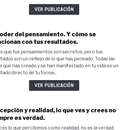
y
VER PUBLICACIÓN
elimi
poder del pensamiento. Y cómo se
link
to
acionan con tus resultados.
El
s que tus pensamientos son secretos, pero tus
pode
ltados son un reflejo de lo que has pensado. Todas las
del
s que has creado y se han manifestado en tu vida es un
pens
ltado directo de tu forma...
Y
cóm
VER PUBLICACIÓN
se
relac
con
cepción y realidad, lo que ves y crees no
link
tus
to
mpre es verdad.
resul
Perc
ces lo que percibimos como realidad, no es la verdad.