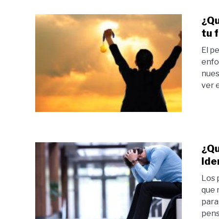
¿Qu
tu 
El p
enfo
nues
ver e
¿Qu
Ide
Los 
que 
para
pens