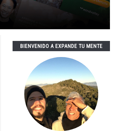
BIENVENIDO A EXPANDE TU MENTE
encia
e
ar
r
amiento.
ar