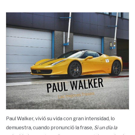
by
Ricardo
in
Frases
Paul Walker, vivió su vida con gran intensidad, lo
demuestra, cuando pronunció la frase,
Si un día la