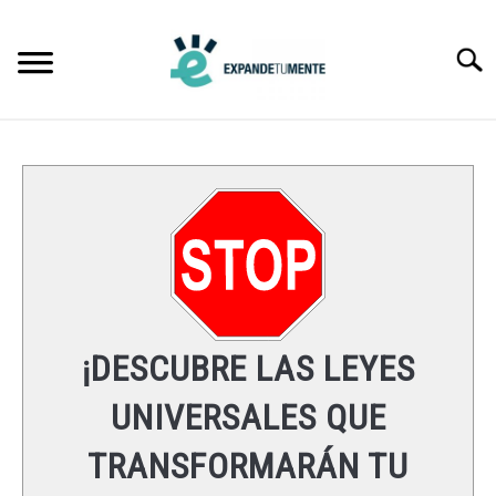
Skip
to
Searc
content
FRASES
ÉXITO
MENTE
ESPIRITUALIDAD
¡DESCUBRE LAS LEYES
LEYES UNIVERSALES
UNIVERSALES QUE
TRANSFORMARÁN TU
RECURSOS