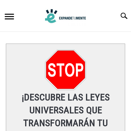
Skip
to
Searc
content
FRASES
ÉXITO
MENTE
ESPIRITUALIDAD
¡DESCUBRE LAS LEYES
LEYES UNIVERSALES
UNIVERSALES QUE
TRANSFORMARÁN TU
RECURSOS