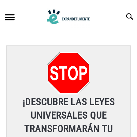
Skip
to
Searc
content
FRASES
ÉXITO
MENTE
ESPIRITUALIDAD
¡DESCUBRE LAS LEYES
LEYES UNIVERSALES
UNIVERSALES QUE
TRANSFORMARÁN TU
RECURSOS