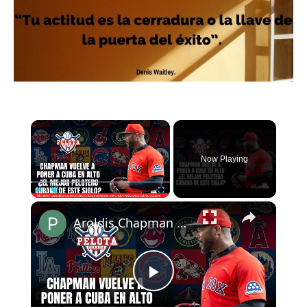
×
Now Playing
×
Play
Unmute
Fullscreen
Aroldis Chapman vuelve a poner a Cuba en alto ¿Es el mejor pelotero cubano de este siglo?
Play