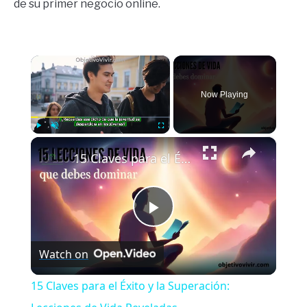
de su primer negocio online.
×
Now Playing
×
Play
Unmute
Fullscreen
15 Claves para el Éxito y la Superación: Lecciones de Vida Reveladas
Play
Watch on
Video
15 Claves para el Éxito y la Superación: