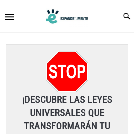
Skip
to
Searc
content
FRASES
ÉXITO
MENTE
ESPIRITUALIDAD
¡DESCUBRE LAS LEYES
LEYES UNIVERSALES
UNIVERSALES QUE
TRANSFORMARÁN TU
RECURSOS