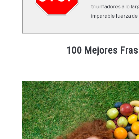
triunfadores a lo lar
imparable fuerza de 
100 Mejores Fra
Written
by
Ricardo
in
Frases