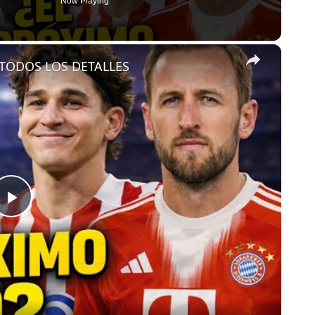
Now Playing
×
 TODOS LOS DETALLES
Play
Video