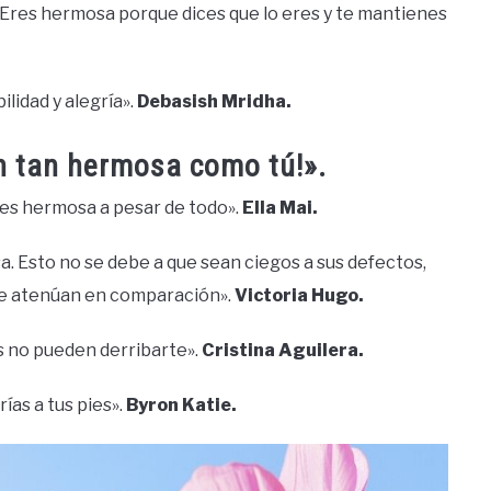
i. Eres hermosa porque dices que lo eres y te mantienes
ilidad y alegría».
Debasish Mridha.
en tan hermosa como tú!».
res hermosa a pesar de todo».
Ella Mai.
a. Esto no se debe a que sean ciegos a sus defectos,
 se atenúan en comparación».
Victoria Hugo.
as no pueden derribarte».
Cristina Aguilera.
ías a tus pies».
Byron Katie.