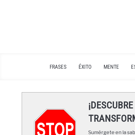
Skip
to
content
FRASES
ÉXITO
MENTE
E
¡DESCUBRE
TRANSFORM
Sumérgete en la sabi