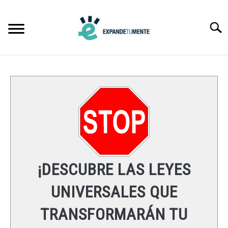
Skip
to
Searc
content
FRASES
ÉXITO
MENTE
ESPIRITUALIDAD
¡DESCUBRE LAS LEYES
LEYES UNIVERSALES
UNIVERSALES QUE
TRANSFORMARÁN TU
RECURSOS