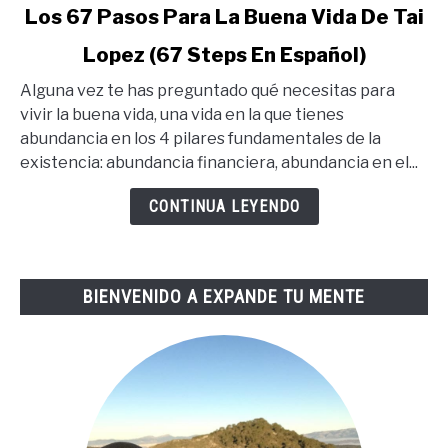
link
Los 67 Pasos Para La Buena Vida De Tai
to
Lopez (67 Steps En Español)
Los
67
Alguna vez te has preguntado qué necesitas para
Pasos
vivir la buena vida, una vida en la que tienes
Para
abundancia en los 4 pilares fundamentales de la
La
existencia: abundancia financiera, abundancia en el...
Buena
Vida
CONTINUA LEYENDO
De
Tai
Lopez
BIENVENIDO A EXPANDE TU MENTE
(67
Steps
En
Español)