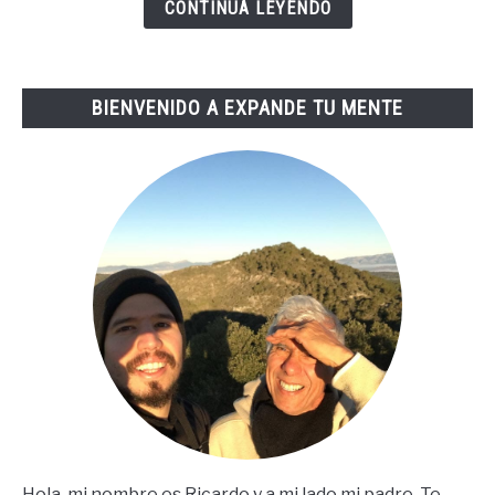
Vida
CONTINUA LEYENDO
De
Tai
Lopez
BIENVENIDO A EXPANDE TU MENTE
(67
Steps
En
Español)
Hola, mi nombre es Ricardo y a mi lado mi padre. Te