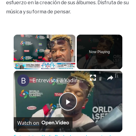
esfuerzo en la creación de sus álbumes. Disfruta de su
música y su forma de pensar.
×
Now Playing
×
Play
Unmute
Fullscreen
Entrevista a Yadir Drake luego de una tarde perfecta en World Baseball Classic
Play
Watch on
Video