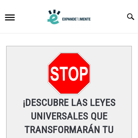
Skip
to
Searc
content
FRASES
ÉXITO
MENTE
ESPIRITUALIDAD
¡DESCUBRE LAS LEYES
LEYES UNIVERSALES
UNIVERSALES QUE
TRANSFORMARÁN TU
RECURSOS