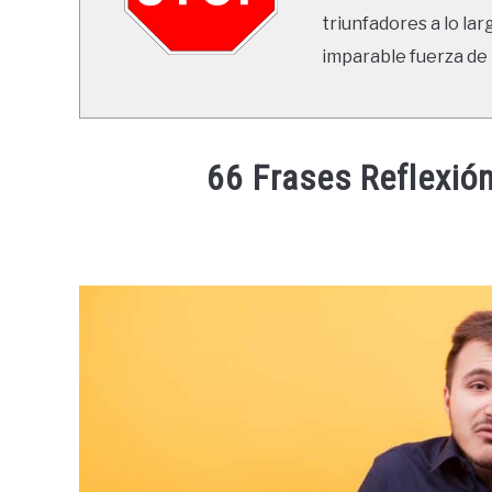
triunfadores a lo lar
imparable fuerza de 
66 Frases Reflexió
Written
by
Ricardo
in
Frases