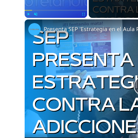
Play
Unmute
Fullscreen
Presenta SEP 'Estrategia en el Aula