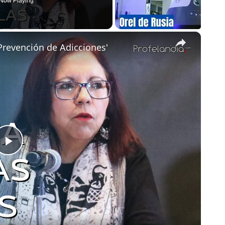
Now Playing
×
 Prevención de Adicciones'
Play
Video