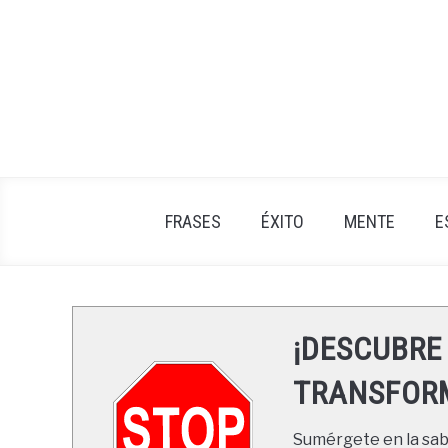
Skip
to
content
FRASES
ÉXITO
MENTE
E
¡DESCUBRE
TRANSFORM
Sumérgete en la sabi