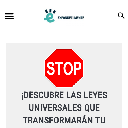
Skip
to
Searc
content
FRASES
ÉXITO
MENTE
ESPIRITUALIDAD
¡DESCUBRE LAS LEYES
LEYES UNIVERSALES
UNIVERSALES QUE
TRANSFORMARÁN TU
RECURSOS