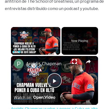
anfitrión de The School of Greatness, un programa de
entrevistas distribuido como un podcast y youtube.
×
Now Playing
×
Play
Unmute
Fullscreen
Aroldis Chapman vuelve a poner a Cuba en alto ¿Es el mejor pelotero cubano de este siglo?
Play
Watch on
Video
Aroldis Chapman vuelve a poner a Cuba en alto