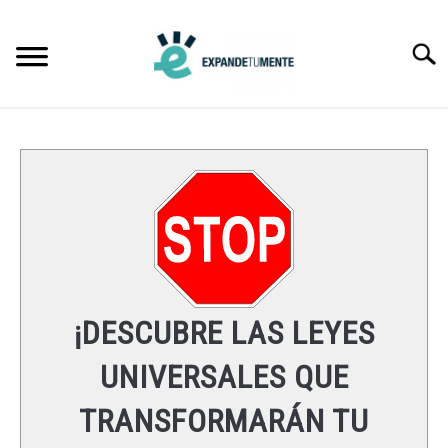
Skip
to
Searc
content
FRASES
ÉXITO
MENTE
ESPIRITUALIDAD
¡DESCUBRE LAS LEYES
LEYES UNIVERSALES
UNIVERSALES QUE
TRANSFORMARÁN TU
RECURSOS