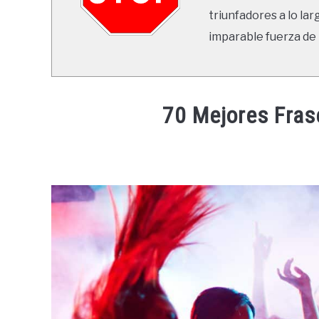
triunfadores a lo lar
imparable fuerza de 
70 Mejores Fras
Written
by
Ricardo
in
Frases