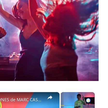
×
×
FLICK IMPONE su LEY | DECLARACIONES de MARC CASADÓ | El DELANTERO de MODA | ...