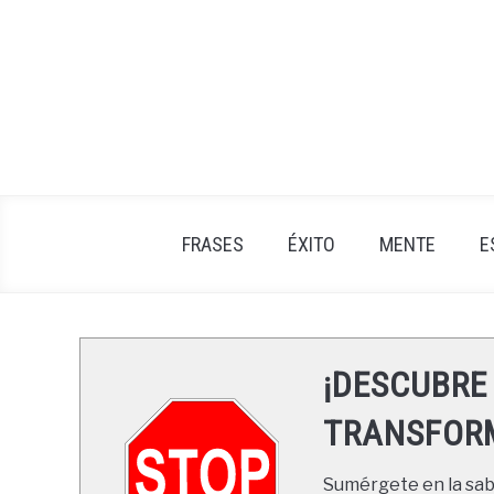
Skip
to
content
FRASES
ÉXITO
MENTE
E
¡DESCUBRE
TRANSFORM
Sumérgete en la sabi