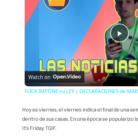
Play
Vide
Watch on
FLICK IMPONE su LEY | DECLARACIONES de MAR
Hoy es viernes, el viernes indica el final de una 
dentro de sus casas. En una época se popularizo l
It’s Friday TGIF.