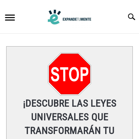
Skip
to
Searc
content
FRASES
ÉXITO
MENTE
ESPIRITUALIDAD
¡DESCUBRE LAS LEYES
LEYES UNIVERSALES
UNIVERSALES QUE
TRANSFORMARÁN TU
RECURSOS