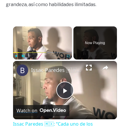
grandeza, así como habilidades ilimitadas.
×
Now Playing
×
Play
Unmute
Fullscreen
Issac Paredes 🇲🇽: “Cada uno de los compañeros dio su mejor esfuerzo”
Play
Watch on
Video
Issac Paredes 🇲🇽: “Cada uno de los