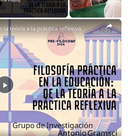
Now Playing
×
 la teoría a la práctica reflexiva.
Play
Video