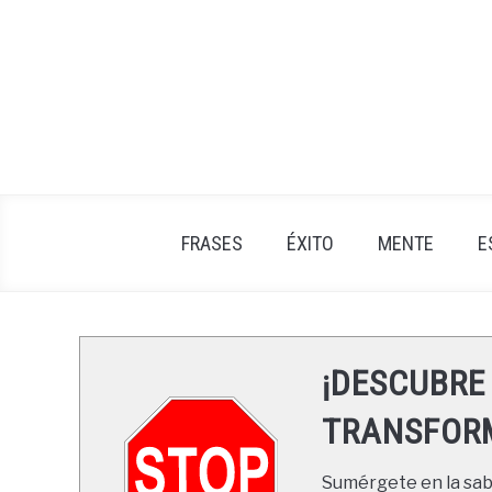
Skip
to
content
FRASES
ÉXITO
MENTE
E
¡DESCUBRE
TRANSFORM
Sumérgete en la sabi