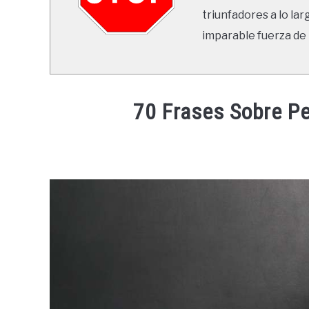
triunfadores a lo lar
imparable fuerza de 
70 Frases Sobre P
Written
by
Ricardo
in
Frases