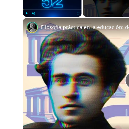
Play
Unmute
Fullscreen
Filosofía práctica en la educación: de