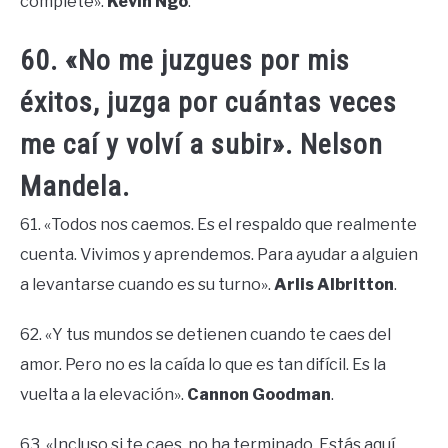
complete».
Kevin Ngo
.
60. «No me juzgues por mis
éxitos, juzga por cuántas veces
me caí y volví a subir». Nelson
Mandela.
61. «Todos nos caemos. Es el respaldo que realmente
cuenta. Vivimos y aprendemos. Para ayudar a alguien
a levantarse cuando es su turno».
Arlis Albritton
.
62. «Y tus mundos se detienen cuando te caes del
amor. Pero no es la caída lo que es tan difícil. Es la
vuelta a la elevación».
Cannon Goodman
.
63. «Incluso si te caes, no ha terminado. Estás aquí