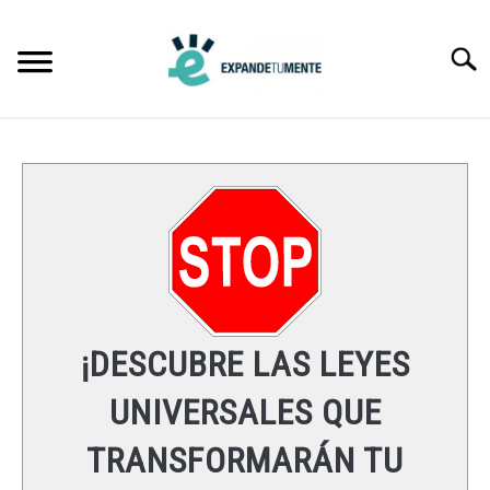
Skip
to
Searc
content
FRASES
ÉXITO
MENTE
ESPIRITUALIDAD
¡DESCUBRE LAS LEYES
LEYES UNIVERSALES
UNIVERSALES QUE
TRANSFORMARÁN TU
RECURSOS