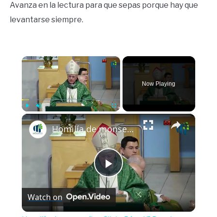
Avanza en la lectura para que sepas porque hay que
levantarse siempre.
×
Now Playing
×
Play
Unmute
Fullscreen
Homilía de monseñor Silvio Báez XI Domingo del tiempo ordinario 14 de junio 2026
Play
Watch on
Video