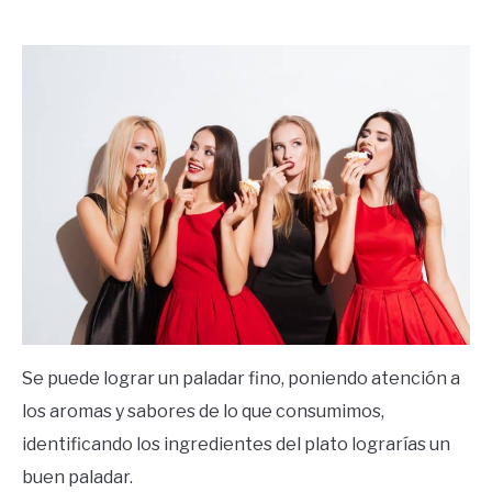
by
Ricardo
in
Frases
Se puede lograr un paladar fino, poniendo atención a
los aromas y sabores de lo que consumimos,
identificando los ingredientes del plato lograrías un
buen paladar.