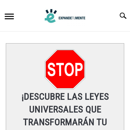
Skip
to
Searc
content
FRASES
ÉXITO
MENTE
ESPIRITUALIDAD
¡DESCUBRE LAS LEYES
LEYES UNIVERSALES
UNIVERSALES QUE
TRANSFORMARÁN TU
RECURSOS