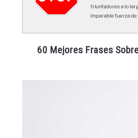
triunfadores a lo lar
imparable fuerza de 
60 Mejores Frases Sobre 
Written
by
Ricardo
in
Frases