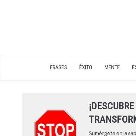
Skip
to
content
FRASES
ÉXITO
MENTE
E
¡DESCUBRE
TRANSFORM
Sumérgete en la sabi