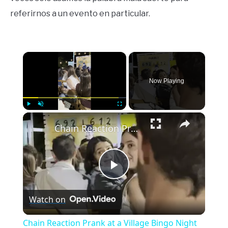
referirnos a un evento en particular.
×
Now Playing
×
Play
Unmute
Fullscreen
Chain Reaction Prank at a Village Bingo Night
Play
Watch on
Video
Chain Reaction Prank at a Village Bingo Night