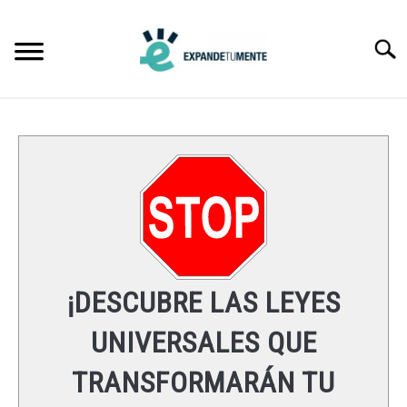
Skip
to
Searc
content
FRASES
ÉXITO
MENTE
ESPIRITUALIDAD
¡DESCUBRE LAS LEYES
LEYES UNIVERSALES
UNIVERSALES QUE
TRANSFORMARÁN TU
RECURSOS