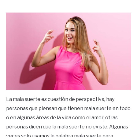
by
Ricardo
in
Frases
La mala suerte es cuestión de perspectiva, hay
personas que piensan que tienen mala suerte en todo
o en algunas áreas de la vida como el amor, otras
personas dicen que la mala suerte no existe. Algunas
veces solo usamos la palabra mala suerte para