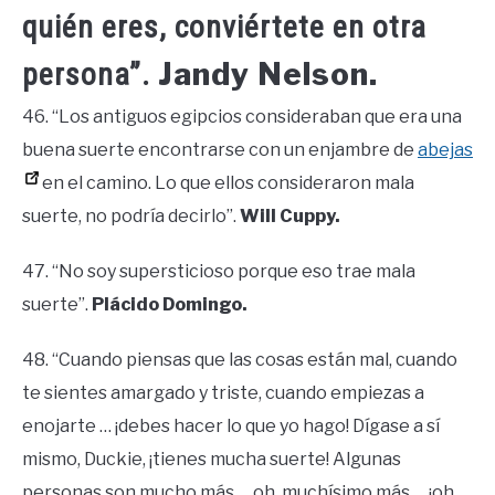
quién eres, conviértete en otra
Jandy Nelson.
persona”.
46. “Los antiguos egipcios consideraban que era una
buena suerte encontrarse con un enjambre de
abejas
en el camino. Lo que ellos consideraron mala
suerte, no podría decirlo”.
Will Cuppy.
47. “No soy supersticioso porque eso trae mala
suerte”.
Plácido Domingo.
48. “Cuando piensas que las cosas están mal, cuando
te sientes amargado y triste, cuando empiezas a
enojarte … ¡debes hacer lo que yo hago! Dígase a sí
mismo, Duckie, ¡tienes mucha suerte! Algunas
personas son mucho más … oh, muchísimo más … ¡oh,