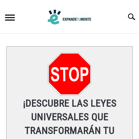
Skip
to
Searc
content
FRASES
ÉXITO
MENTE
ESPIRITUALIDAD
¡DESCUBRE LAS LEYES
LEYES UNIVERSALES
UNIVERSALES QUE
TRANSFORMARÁN TU
RECURSOS