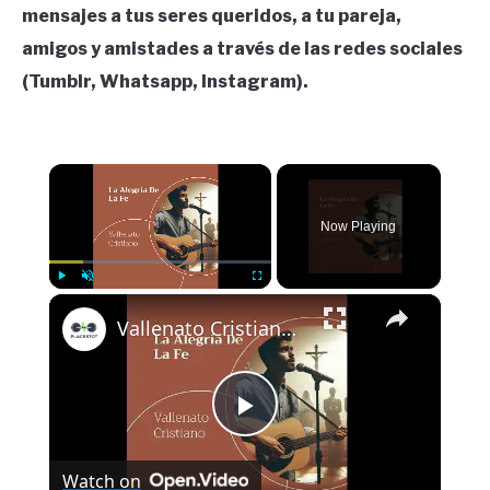
mensajes a tus seres queridos, a tu pareja,
amigos y amistades a través de las redes sociales
(Tumblr, Whatsapp, Instagram).
×
Now Playing
×
Play
Unmute
Fullscreen
Vallenato Cristiano_ La Alegría de la Fe
Play
Watch on