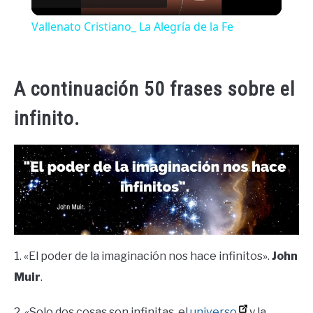
Video
Vallenato Cristiano_ La Alegría de la Fe
A continuación 50 frases sobre el
infinito.
1. «El poder de la imaginación nos hace infinitos».
John
Muir
.
2. «Solo dos cosas son infinitas, el
universo
y la