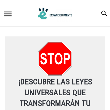
Skip
to
Searc
content
FRASES
ÉXITO
MENTE
ESPIRITUALIDAD
¡DESCUBRE LAS LEYES
LEYES UNIVERSALES
UNIVERSALES QUE
TRANSFORMARÁN TU
RECURSOS