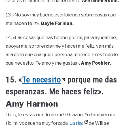
12. «Las relaciones me hacen feliz».
Gretchen Rubin.
13. «No soy muy bueno escribiendo sobre cosas que
me hacen feliz».
Gayle Forman.
14. «Las cosas que has hecho por mí, para ayudarme,
apoyarme, sorprenderme y hacerme feliz, van más
allá de lo que cualquier persona merece. Eres todo lo
que necesito. Te amo y me gustas».
Amy Poehler.
15. «
Te necesito
porque me das
esperanzas. Me haces feliz».
Amy Harmon
16. «¿Te estás riendo de mí?» Grazno. Yo también me
río, mi voz suena muy forzada.
La risa
de Will se