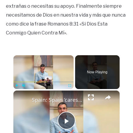
extrañas o necesitas su apoyo. Finalmente siempre
necesitamos de Dios en nuestra vida y más que nunca
como dice la frase Romanos 8:31 «Si Dios Esta
Conmigo Quien Contra Mí».
×
Now Playing
×
Play
Unmute
Fullscreen
Spain: Spain ‘cares about you’: Sanchez thanks Palestinian girl for painting mural of him in Gaza.
Play