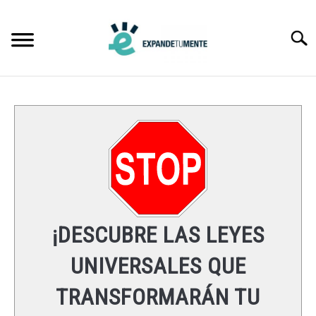
Skip
to
Searc
content
FRASES
ÉXITO
MENTE
ESPIRITUALIDAD
¡DESCUBRE LAS LEYES
LEYES UNIVERSALES
UNIVERSALES QUE
TRANSFORMARÁN TU
RECURSOS