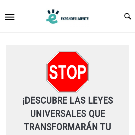
Skip
to
Searc
content
FRASES
ÉXITO
MENTE
ESPIRITUALIDAD
¡DESCUBRE LAS LEYES
LEYES UNIVERSALES
UNIVERSALES QUE
TRANSFORMARÁN TU
RECURSOS