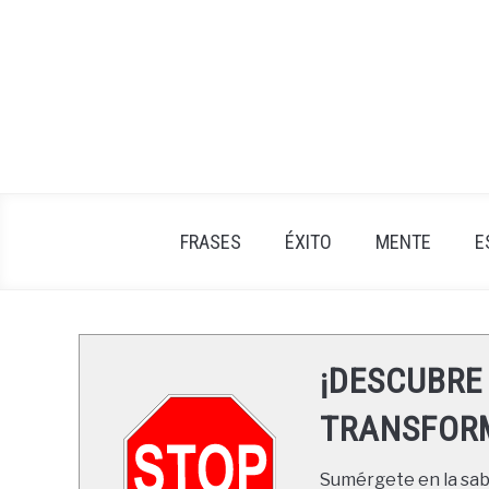
Skip
to
content
FRASES
ÉXITO
MENTE
E
¡DESCUBRE
TRANSFORM
Sumérgete en la sabi