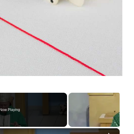
Now Playing
×