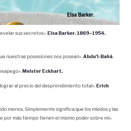
revelar sus secretos».
Elsa Barker. 1869–1954.
 que nuestras posesiones nos posean».
Abdu’l-Bahá
.
 desapego».
Meister Eckhart.
 lograr al precio del desprendimiento total».
Erich
ndo menos. Simplemente significa que los miedos y las
 por más tiempo tienen el mismo poder sobre mí».