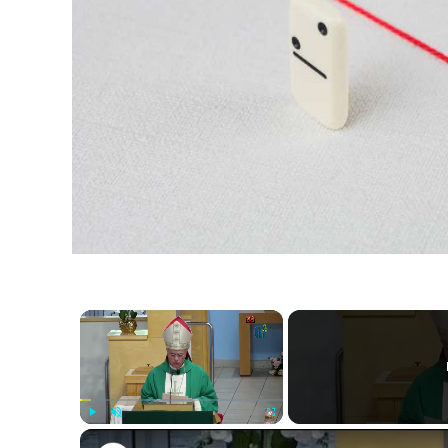
×
Play
Unmute
Fullscreen