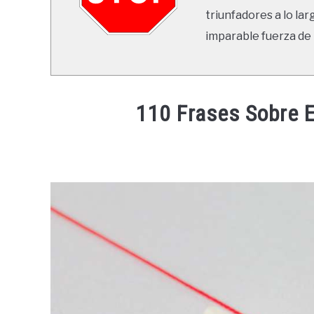
triunfadores a lo lar
imparable fuerza de 
110 Frases Sobre E
Written
by
Jose
Vera
in
Frases