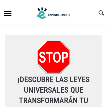
Skip
to
Searc
content
FRASES
ÉXITO
MENTE
ESPIRITUALIDAD
¡DESCUBRE LAS LEYES
LEYES UNIVERSALES
UNIVERSALES QUE
TRANSFORMARÁN TU
RECURSOS