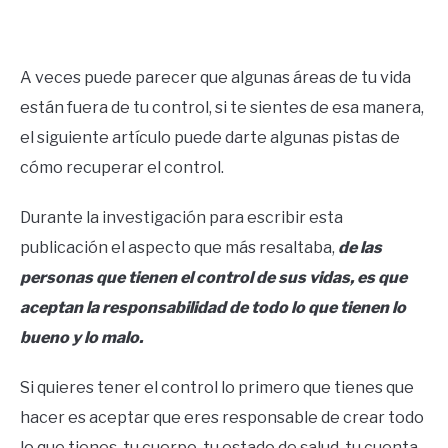
Written
by
Ricardo
A veces puede parecer que algunas áreas de tu vida
están fuera de tu control, si te sientes de esa manera,
in
Éxito
el siguiente artículo puede darte algunas pistas de
cómo recuperar el control.
Durante la investigación para escribir esta
publicación el aspecto que más resaltaba,
de las
personas que tienen el control de sus vidas, es que
aceptan la responsabilidad de todo lo que tienen lo
bueno y lo malo.
Si quieres tener el control lo primero que tienes que
hacer es aceptar que eres responsable de crear todo
lo que tienes, tu cuerpo, tu estado de salud, tu cuenta