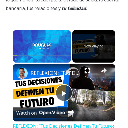
bancaria, tus relaciones y
tu felicidad
.
×
Now Playing
×
Play
Unmute
Fullscreen
REFLEXION: “Tus Decisiones Definen Tu Futuro: Esto es lo que debes saber”.
Play
Watch on
Video
REFLEXION: “Tus Decisiones Definen Tu Futuro: