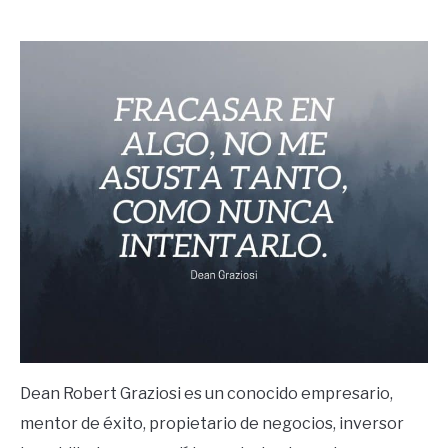
by
Ricardo
in
Frases
Dean Robert Graziosi es un conocido empresario,
mentor de éxito, propietario de negocios, inversor