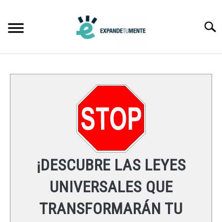
Skip
to
Searc
content
FRASES
ÉXITO
MENTE
ESPIRITUALIDAD
¡DESCUBRE LAS LEYES
LEYES UNIVERSALES
UNIVERSALES QUE
TRANSFORMARÁN TU
RECURSOS