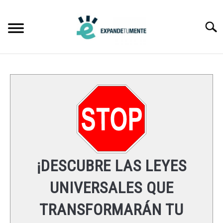
Skip
to
Searc
content
FRASES
ÉXITO
MENTE
ESPIRITUALIDAD
¡DESCUBRE LAS LEYES
LEYES UNIVERSALES
UNIVERSALES QUE
TRANSFORMARÁN TU
RECURSOS