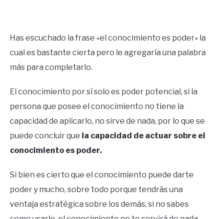
Written
by
Ricardo
Has escuchado la frase «el conocimiento es poder» la
cual es bastante cierta pero le agregaría una palabra
in
Mente
más para completarlo.
El conocimiento por sí solo es poder potencial, si la
persona que posee el conocimiento no tiene la
capacidad de aplicarlo, no sirve de nada, por lo que se
puede concluir que
la capacidad de actuar sobre el
conocimiento es poder.
Si bien es cierto que el conocimiento puede darte
poder y mucho, sobre todo porque tendrás una
ventaja estratégica sobre los demás, si no sabes
como usarlo, el conocimiento no te servirá de nada.