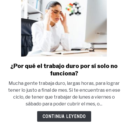
fracaso.
¿Por qué el trabajo duro por sí solo no
link
to
funciona?
¿Por
Mucha gente trabaja duro, largas horas, para lograr
qué
tener lo justo a final de mes. Si te encuentras en ese
el
ciclo, de tener que trabajar de lunes a viernes o
trabajo
sábado para poder cubrir el mes, o...
duro
por
CONTINUA LEYENDO
sí
solo