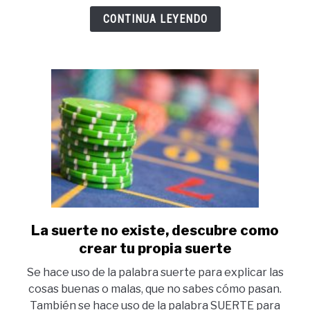
éxito
CONTINUA LEYENDO
en
la
vida
y
otras
no?
La suerte no existe, descubre como
link
to
crear tu propia suerte
La
Se hace uso de la palabra suerte para explicar las
suerte
cosas buenas o malas, que no sabes cómo pasan.
no
También se hace uso de la palabra SUERTE para