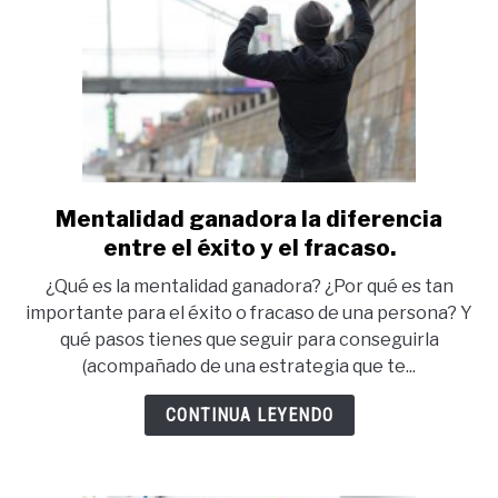
Mentalidad ganadora la diferencia
link
to
entre el éxito y el fracaso.
Mentalidad
¿Qué es la mentalidad ganadora? ¿Por qué es tan
ganadora
importante para el éxito o fracaso de una persona? Y
la
qué pasos tienes que seguir para conseguirla
diferencia
(acompañado de una estrategia que te...
entre
el
CONTINUA LEYENDO
éxito
y
el