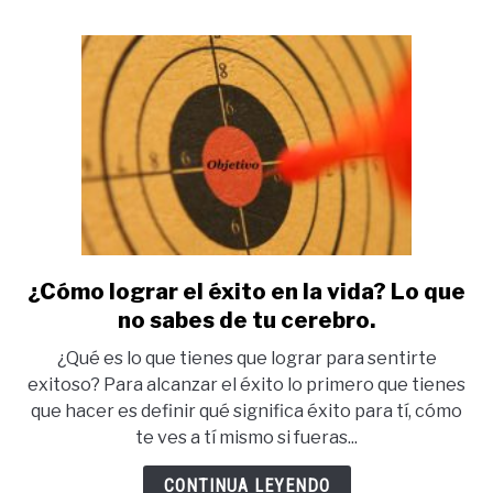
no
funciona?
¿Cómo lograr el éxito en la vida? Lo que
link
to
no sabes de tu cerebro.
¿Cómo
¿Qué es lo que tienes que lograr para sentirte
lograr
exitoso? Para alcanzar el éxito lo primero que tienes
el
que hacer es definir qué significa éxito para tí, cómo
éxito
te ves a tí mismo si fueras...
en
la
CONTINUA LEYENDO