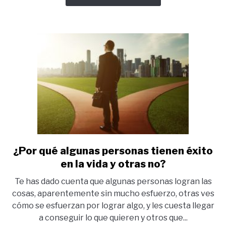
vida?
Lo
que
no
sabes
de
tu
cerebro.
¿Por qué algunas personas tienen éxito
link
to
en la vida y otras no?
¿Por
Te has dado cuenta que algunas personas logran las
qué
cosas, aparentemente sin mucho esfuerzo, otras ves
algunas
cómo se esfuerzan por lograr algo, y les cuesta llegar
personas
a conseguir lo que quieren y otros que...
tienen