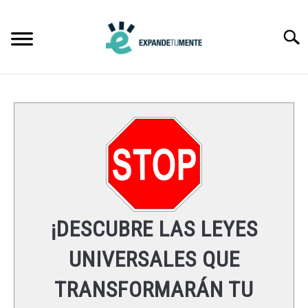
Skip
to
Searc
content
FRASES
ÉXITO
MENTE
ESPIRITUALIDAD
¡DESCUBRE LAS LEYES
LEYES UNIVERSALES
UNIVERSALES QUE
TRANSFORMARÁN TU
RECURSOS