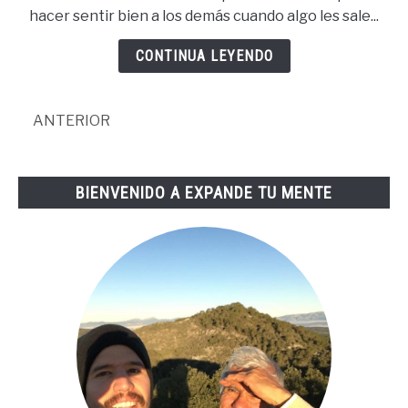
existe,
hacer sentir bien a los demás cuando algo les sale...
descubre
como
CONTINUA LEYENDO
crear
tu
propia
ANTERIOR
suerte
BIENVENIDO A EXPANDE TU MENTE