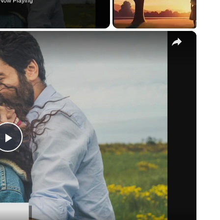
Now Playing
×
Play
Video