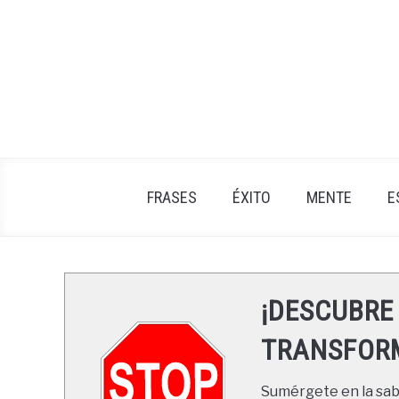
Skip
to
content
FRASES
ÉXITO
MENTE
E
¡DESCUBRE
TRANSFORM
Sumérgete en la sabi