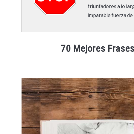
triunfadores a lo lar
imparable fuerza de 
70 Mejores Frases
Written
by
Ricardo
in
Frases