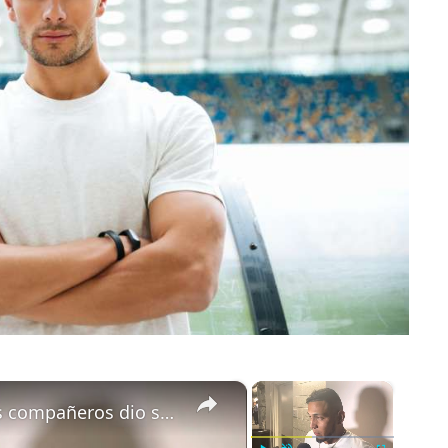
×
×
Issac Paredes 🇲🇽: “Cada uno de los compañeros dio su mejor esfuerzo”