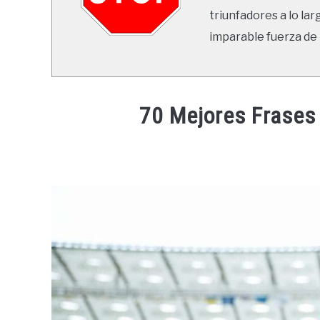
triunfadores a lo lar
imparable fuerza de 
70 Mejores Frases
Written
by
Ricardo
in
Frases