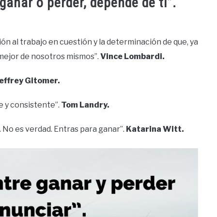
 ganar o perder, depende de ti”.
ación al trabajo en cuestión y la determinación de que, ya
mejor de nosotros mismos”.
Vince Lombardi.
effrey Gitomer.
e y consistente”.
Tom Landry.
’. No es verdad. Entras para ganar”.
Katarina Witt.