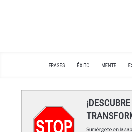
Skip
to
content
FRASES
ÉXITO
MENTE
E
¡DESCUBRE
TRANSFORM
Sumérgete en la sabi